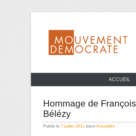
Aller
au
contenu
Mouvement Démocrate de la Haute-Vienne
MoDem 87
ACCUEIL
Hommage de François
Bélézy
Publié le
7 juillet 2011
dans
Actualités