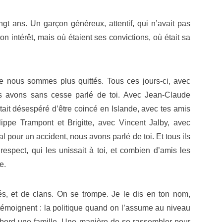
t ans. Un garçon généreux, attentif, qui n’avait pas
son intérêt, mais où étaient ses convictions, où était sa
nous sommes plus quittés. Tous ces jours-ci, avec
s avons sans cesse parlé de toi. Avec Jean-Claude
tait désespéré d’être coincé en Islande, avec tes amis
ippe Trampont et Brigitte, avec Vincent Jalby, avec
al pour un accident, nous avons parlé de toi. Et tous ils
 respect, qui les unissait à toi, et combien d’amis les
e.
lités, et de clans. On se trompe. Je le dis en ton nom,
témoignent : la politique quand on l’assume au niveau
’abord une famille. Une manière de se rassembler pour