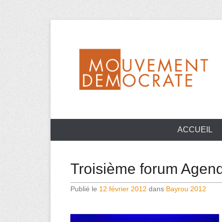
Aller
au
contenu
Mouvement Démocrate de la Haute-Vienne
MoDem 87
ACCUEIL
Troisième forum Agend
Publié le
12 février 2012
dans
Bayrou 2012