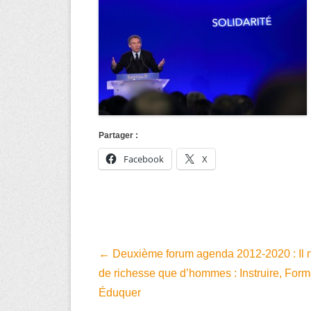
Partager :
Facebook
X
Navigation
←
Deuxième forum agenda 2012-2020 : Il n
dans
de richesse que d’hommes : Instruire, Form
les
Éduquer