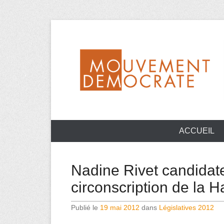
Aller
au
contenu
Mouvement Démocrate de la Haute-Vienne
MoDem 87
ACCUEIL
Nadine Rivet candidat
circonscription de la 
Publié le
19 mai 2012
dans
Législatives 2012