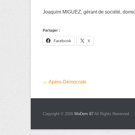
Joaquim MIGUEZ, gérant de société, domici
Partager :
Facebook
X
Navigation
←
Apéro-Démocrate
dans
les
articles
Copyright © 2026
MoDem 87
All Rights Reserved.