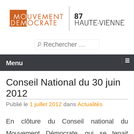
Aller
au
contenu
Mouvement Démocrate de la Haute-Vienne
MoDem 87
Recherche
Menu
Conseil National du 30 juin
2012
Publié le
1 juillet 2012
dans
Actualités
En clôture du Conseil national du
Mouvement Démocrate, qui se tenait