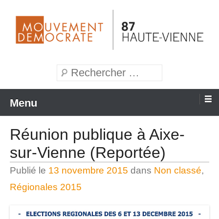
Aller
au
contenu
Mouvement Démocrate de la Haute-Vienne
MoDem 87
Recherche
Menu
Réunion publique à Aixe-
sur-Vienne (Reportée)
Publié le
13 novembre 2015
dans
Non classé
,
Régionales 2015