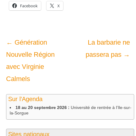
Facebook
X
Navigation
←
Génération
La barbarie ne
dans
Nouvelle Région
passera pas
→
les
avec Virginie
articles
Calmels
Sur l’Agenda
18 au 20 septembre 2026 :
Université de rentrée à l’Ile-sur-
la-Sorgue
Sites nationaux