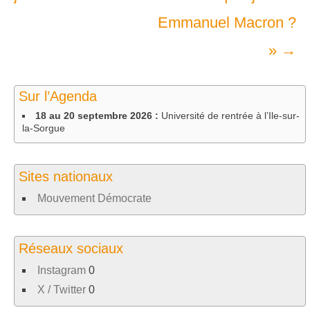
les
Emmanuel Macron ?
articles
»
→
Sur l’Agenda
18 au 20 septembre 2026 :
Université de rentrée à l’Ile-sur-
la-Sorgue
Sites nationaux
Mouvement Démocrate
Réseaux sociaux
Instagram
0
X / Twitter
0