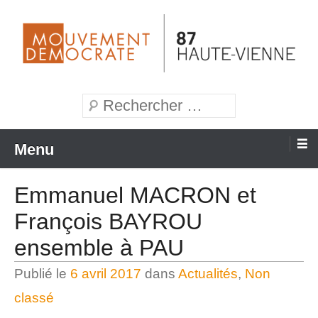
Aller
au
contenu
Mouvement Démocrate de la Haute-Vienne
MoDem 87
Recherche
Menu
Emmanuel MACRON et
François BAYROU
ensemble à PAU
Publié le
6 avril 2017
dans
Actualités
,
Non
classé