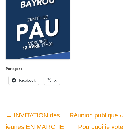
Partager :
Facebook
X
Navigation
←
INVITATION des
Réunion publique «
dans
jeunes EN MARCHE
Pourquoi je vote