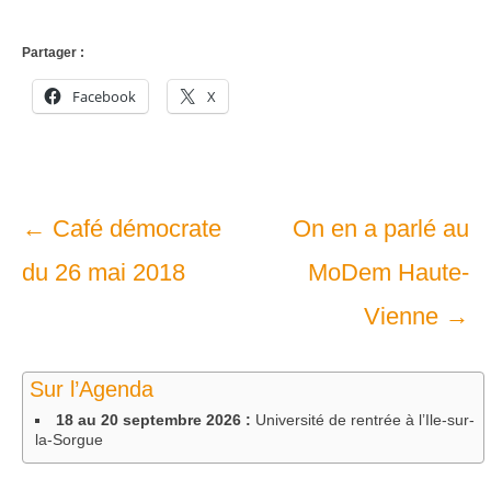
Partager :
Facebook
X
Navigation
←
Café démocrate
On en a parlé au
dans
du 26 mai 2018
MoDem Haute-
les
Vienne
→
articles
Sur l’Agenda
18 au 20 septembre 2026 :
Université de rentrée à l’Ile-sur-
la-Sorgue