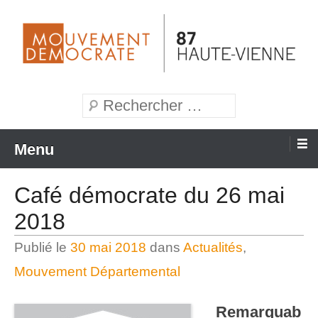
Aller
au
contenu
Mouvement Démocrate de la Haute-Vienne
MoDem 87
Recherche
Menu
Café démocrate du 26 mai
2018
Publié le
30 mai 2018
dans
Actualités
,
Mouvement Départemental
Remarquab