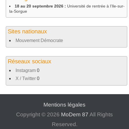
articles
18 au 20 septembre 2026 :
Université de rentrée à l’Ile-sur-
la-Sorgue
Sites nationaux
Mouvement Démocrate
Réseaux sociaux
Instagram
0
X / Twitter
0
Mentions légales
Copyright © 2026
MoDem 87
All Rights
Reserved.