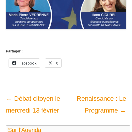
Partager :
Facebook
X
Navigation
←
Débat citoyen le
Renaissance : Le
dans
mercredi 13 février
Programme
→
les
Sur l’Agenda