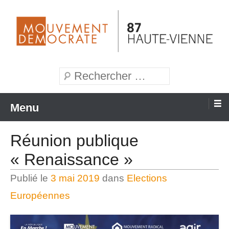
Aller
au
contenu
Mouvement Démocrate de la Haute-Vienne
MoDem 87
Recherche
Menu
Réunion publique
« Renaissance »
Publié le
3 mai 2019
dans
Elections
Européennes