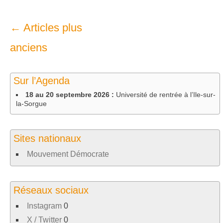
Navigation
←
Articles plus
dans
anciens
les
Sur l’Agenda
articles
18 au 20 septembre 2026 :
Université de rentrée à l’Ile-sur-
la-Sorgue
Sites nationaux
Mouvement Démocrate
Réseaux sociaux
Instagram
0
X / Twitter
0