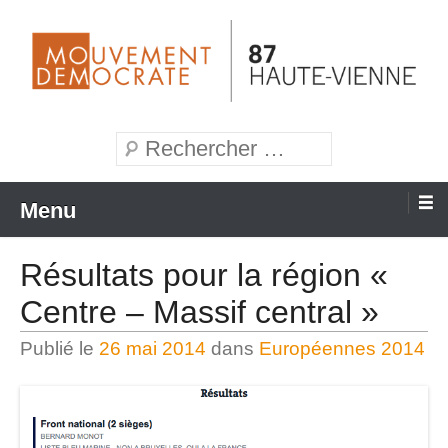
Aller
au
contenu
Mouvement Démocrate de la Haute-Vienne
MoDem 87
Recherche
Menu
Résultats pour la région «
Centre – Massif central »
Publié le
26 mai 2014
dans
Européennes 2014