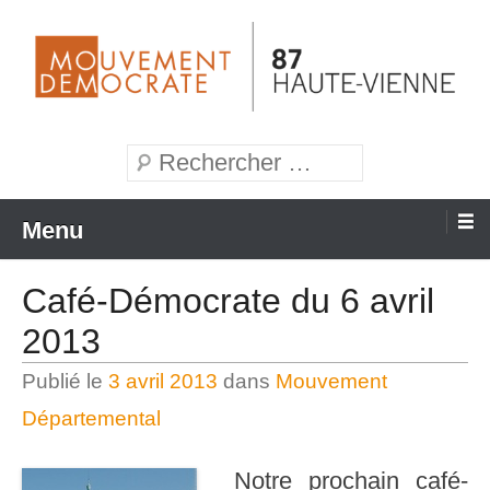
Aller
au
contenu
Mouvement Démocrate de la Haute-Vienne
MoDem 87
Recherche
Menu
Café-Démocrate du 6 avril
2013
Publié le
3 avril 2013
dans
Mouvement
Départemental
Notre prochain café-