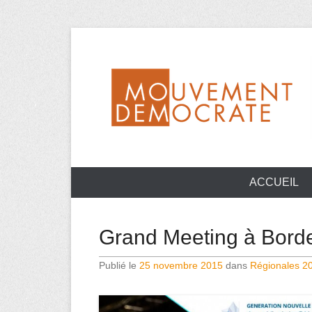
Aller
au
contenu
Mouvement Démocrate de la Haute-Vienne
MoDem 87
ACCUEIL
Grand Meeting à Bord
Publié le
25 novembre 2015
dans
Régionales 2