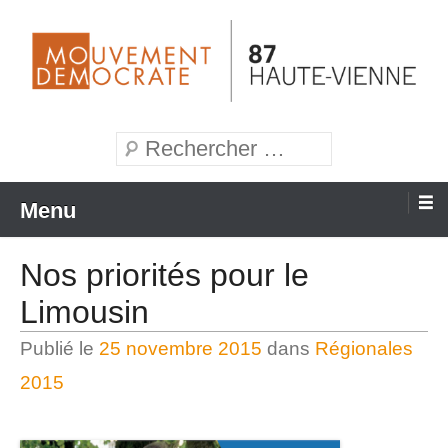
Aller
au
contenu
Mouvement Démocrate de la Haute-Vienne
MoDem 87
Recherche
Menu
Nos priorités pour le
Limousin
Publié le
25 novembre 2015
dans
Régionales
2015